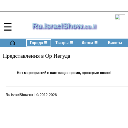
☰
Ru.IsraelShow.
co.il
Города
☰
Театры
☰
Детям
☰
Билеты
Представления в Ор Иегуда
Нет мероприятий в настоящее время, проверьте позже!
Ru.IsraelShow.co.il
© 2012-2026