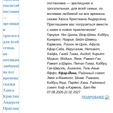
постановка — зрелищная и
трогательная, для всей семьи, по
мотивам любимой на все времена
сказки Ханса Кристиана Андерсена.
Приглашаем вас погрузиться вместе
с нами в новое приключение!
Герцлия, Нес-Циона, Беэр-Шева, Киббуц
Кинерет, Наария, Бейт-Шемеш,
Кармиэль, Ришон ле-Цион, Афула,
Кфар-Саба, Иерусалим, Нетивот,
Хайфа, Ганей Тиква, Ашдод, Кирьят-
Моцкин, Модиин, Явне, Рамат-Ган,
Рамат а-Шарон, Петах-Тиква, Киббуц
Ган-Шмуэль, Ашкелон, Тель-Авив-
Яффо,
Кфар-Йона
, Районный совет
Эмек а-Мааянот, Шоам, Раанана,
Киббуц Ягур, Пардес-Хана, Районный
совет Хоф а-Кармель, Бат-Ям
07.08.2026-21.02.2027
ПОДРОБНЕЕ