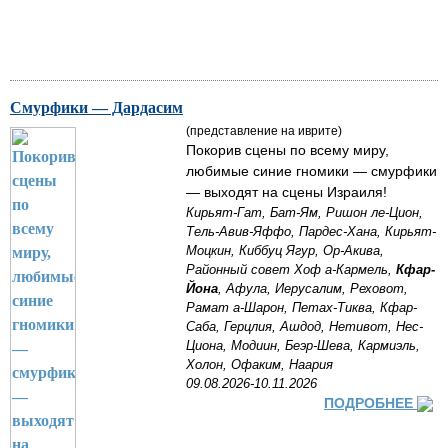
Смурфики — Дардасим
(представление на иврите)
Покорив сцены по всему миру,
любимые синие гномики — смурфики
— выходят на сцены Израиля!
Кирьят-Гат, Бат-Ям, Ришон ле-Цион,
Тель-Авив-Яффо, Пардес-Хана, Кирьят-
Моцкин, Киббуц Ягур, Ор-Акива,
Районный совет Хоф а-Кармель,
Кфар-
Йона
, Афула, Иерусалим, Реховот,
Рамат а-Шарон, Петах-Тиква, Кфар-
Саба, Герцлия, Ашдод, Нетивот, Нес-
Циона, Модиин, Беэр-Шева, Кармиэль,
Холон, Офаким, Наария
09.08.2026-10.11.2026
ПОДРОБНЕЕ