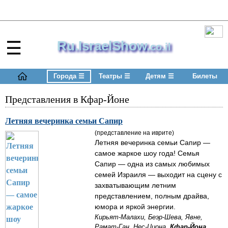
☰
Ru.IsraelShow.
co.il
Города
☰
Театры
☰
Детям
☰
Билеты
Представления в Кфар-Йоне
Летняя вечеринка семьи Сапир
(представление на иврите)
Летняя вечеринка семьи Сапир —
самое жаркое шоу года! Семья
Сапир — одна из самых любимых
семей Израиля — выходит на сцену с
захватывающим летним
представлением, полным драйва,
юмора и яркой энергии.
Кирьят-Малахи, Беэр-Шева, Явне,
Рамат-Ган, Нес-Циона,
Кфар-Йона
,